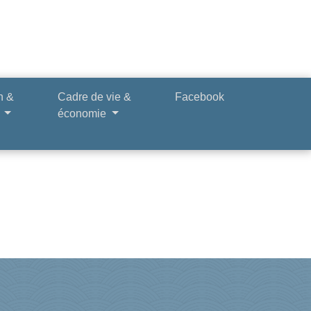
n &
Cadre de vie &
Facebook
e
économie