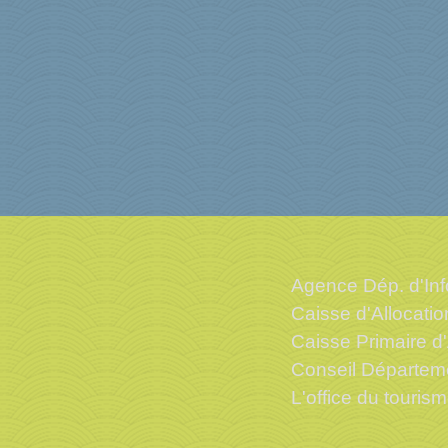
Agence Dép. d'Inf
Caisse d'Allocati
Caisse Primaire d
Conseil Départem
L'office du touris