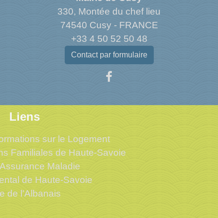
330, Montée du chef lieu
74540 Cusy - FRANCE
+33 4 50 52 50 48
Contact par formulaire
Liens
ormations sur le Logement
ons Familiales de Haute-Savoie
'Assurance Maladie
ental de Haute-Savoie
me de l'Albanais