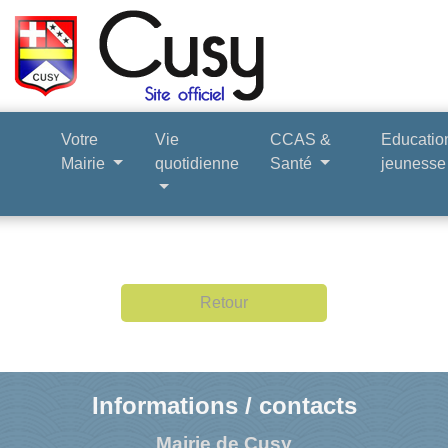
Votre
Vie
CCAS &
Educatio
Mairie
quotidienne
Santé
jeuness
Retour
Informations / contacts
Mairie de Cusy