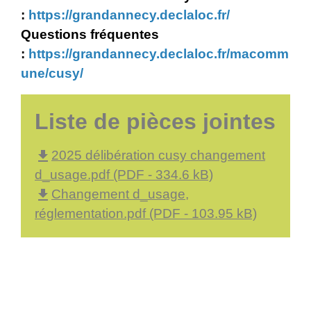
:
https://grandannecy.declaloc.fr/
Questions fréquentes
:
https://grandannecy.declaloc.fr/macomm
une/cusy/
Liste de pièces jointes
file_download
2025 délibération cusy changement
d_usage.pdf (PDF - 334.6 kB)
file_download
Changement d_usage,
réglementation.pdf (PDF - 103.95 kB)