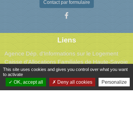
Contact par formulaire
Liens
Agence Dép. d'Informations sur le Logement
Caisse d'Allocations Familiales de Haute-Savoie
This site uses cookies and gives you control over what you want
Caisse Primaire d'Assurance Maladie
to activate
Conseil Départemental de Haute-Savoie
OK, accept all
Deny all cookies
Personalize
L'office du tourisme de l'Albanais
Mentions légales
-
Politique de confidentialité
-
Accessibilité
-
Plan du site
-
Gestion des cookies