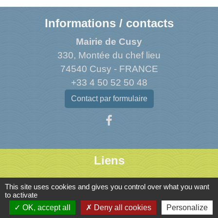
Informations / contacts
Mairie de Cusy
330, Montée du chef lieu
74540 Cusy - FRANCE
+33 4 50 52 50 48
Contact par formulaire
Liens
Agence Dép. d'Informations sur le Logement
This site uses cookies and gives you control over what you want
to activate
Caisse d'Allocations Familiales de Haute-Savoie
OK, accept all
Deny all cookies
Personalize
Caisse Primaire d'Assurance Maladie