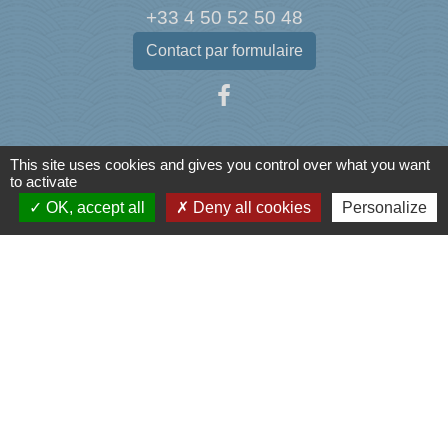
+33 4 50 52 50 48
Contact par formulaire
This site uses cookies and gives you control over what you want
Liens
to activate
OK, accept all
Deny all cookies
Personalize
Agence Dép. d'Informations sur le Logement
Caisse d'Allocations Familiales de Haute-Savoie
Caisse Primaire d'Assurance Maladie
Conseil Départemental de Haute-Savoie
L'office du tourisme de l'Albanais
Mentions légales
-
Politique de confidentialité
-
Accessibilité
-
Plan du site
-