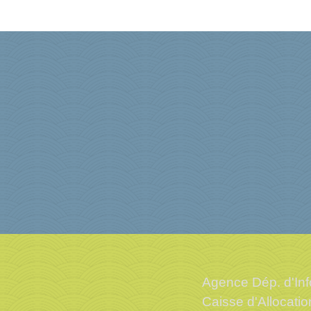
Agence Dép. d'Inf
Caisse d'Allocati