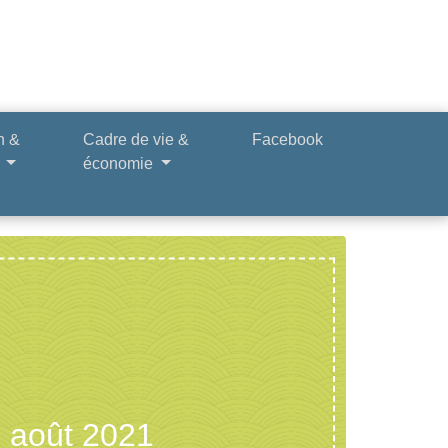
n &
Cadre de vie &
Facebook
e
économie
 août 2021