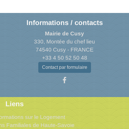
Informations / contacts
Mairie de Cusy
330, Montée du chef lieu
74540 Cusy - FRANCE
+33 4 50 52 50 48
Contact par formulaire
Liens
ormations sur le Logement
ons Familiales de Haute-Savoie