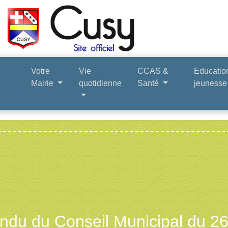
Votre
Vie
CCAS &
Educatio
Mairie
quotidienne
Santé
jeuness
ndu du Conseil Municipal du 26