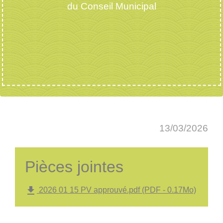
du Conseil Municipal
13/03/2026
Pièces jointes
file_download
2026 01 15 PV approuvé.pdf (PDF - 0.17Mo)