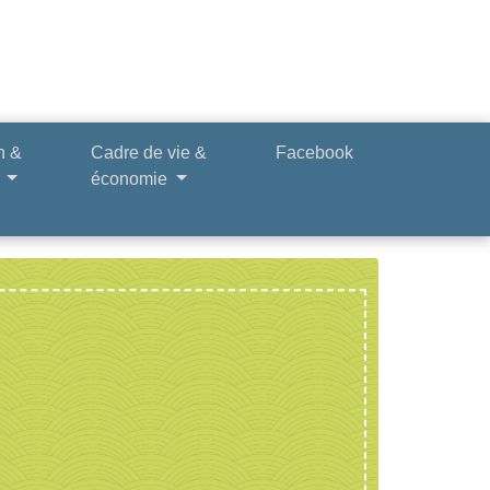
n &
Cadre de vie &
Facebook
e
économie