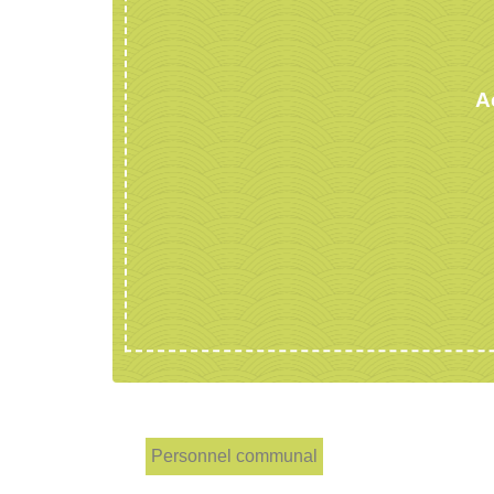
A
Personnel communal