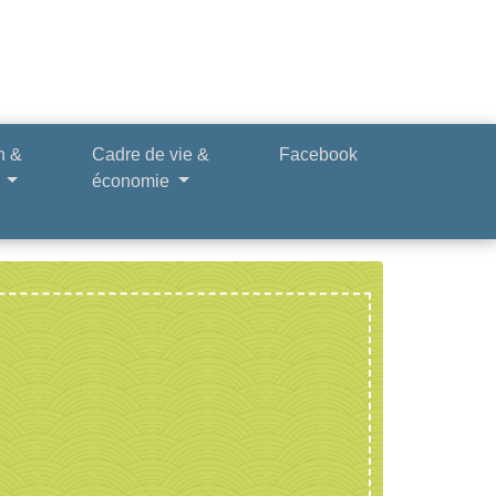
n &
Cadre de vie &
Facebook
e
économie